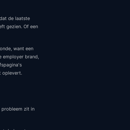
dat de laatste
ft gezien. Of een
zonde, want een
e employer brand,
jfspagina's
 oplevert.
 probleem zit in