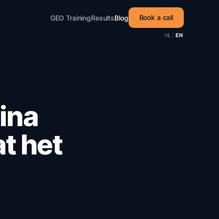
Book a call
GEO Training
Results
Blog
NL
|
EN
ina
at het