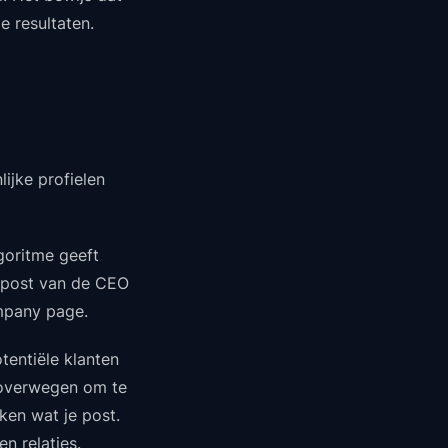
e resultaten.
lijke profielen
lgoritme geeft
n post van de CEO
ompany page.
otentiële klanten
 overwegen om te
jken wat je post.
n relaties.