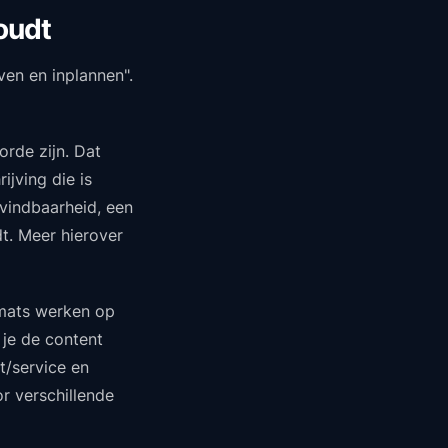
oudt
ven en inplannen".
orde zijn. Dat
ijving die is
 vindbaarheid, een
dt. Meer hierover
rmats werken op
 je de content
t/service en
or verschillende