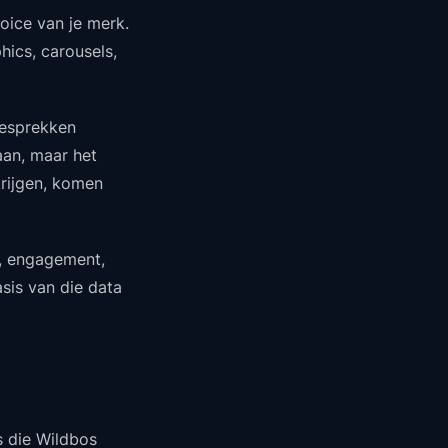
oice van je merk.
hics, carousels,
gesprekken
aan, maar het
krijgen, komen
k, engagement,
sis van die data
s die Wildbos