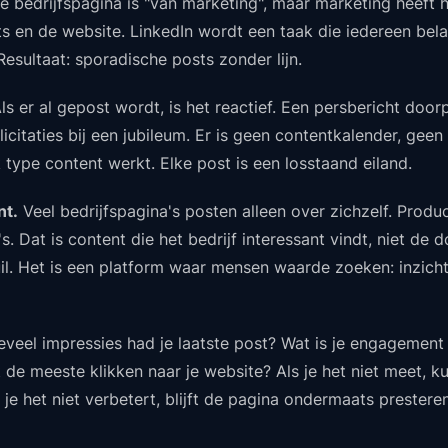
 bedrijfspagina is "van marketing", maar marketing heeft 
 en de website. LinkedIn wordt een taak die iedereen belan
esultaat: sporadische posts zonder lijn.
ls er al gepost wordt, is het reactief. Een persbericht door
licitaties bij een jubileum. Er is geen contentkalender, ge
 type content werkt. Elke post is een losstaand eiland.
nt.
Veel bedrijfspagina's posten alleen over zichzelf. Produ
. Dat is content die het bedrijf interessant vindt, niet de 
il. Het is een platform waar mensen waarde zoeken: inzicht
veel impressies had je laatste post? Wat is je engagement
de meeste klikken naar je website? Als je het niet meet, ku
 je het niet verbetert, blijft de pagina ondermaats presteren