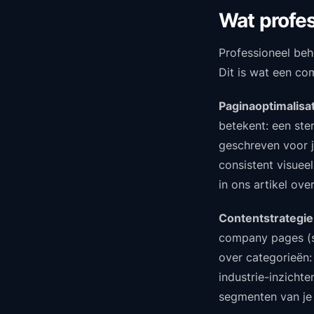
Wat profe
Professioneel behe
Dit is wat een co
Paginaoptimalisat
betekent: een ster
geschreven voor je
consistent visueel
in ons artikel ove
Contentstrategie
company pages (sp
over categorieën:
industrie-inzicht
segmenten van je