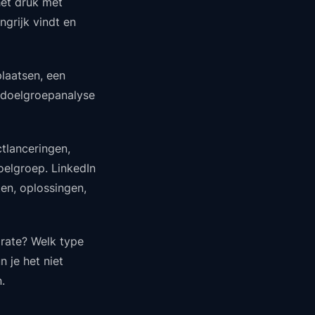
het druk met
grijk vindt en
plaatsen, een
en doelgroepanalyse
ctlanceringen,
doelgroep. LinkedIn
en, oplossingen,
 rate? Welk type
n je het niet
.