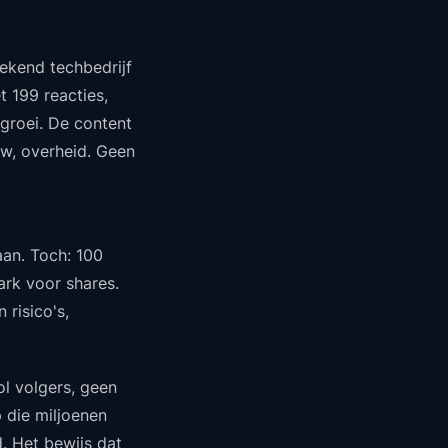
ekend techbedrijf
t 199 reacties,
rgroei. De content
uw, overheid. Geen
aan. Toch: 100
ark voor shares.
 risico's,
l volgers, geen
p die miljoenen
d. Het bewijs dat