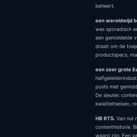
beheert.
een wereldwijd b
was sporadisch ac
een gemiddelde va
draait om de toep
productspecs, maa
een zeer grote 
halfgeleiderindus
posts met gemidde
De sleutel: conten
kwaliteitseisen, r
HB RTS.
Van nul n
contenthistorie. 
waard zijn. Een v