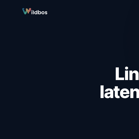
Li
laten