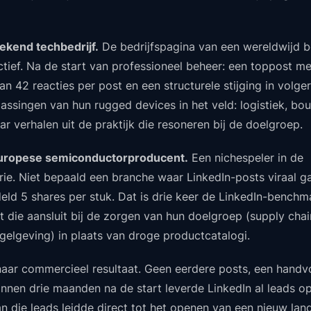
ekend techbedrijf.
De bedrijfspagina van een wereldwijd b
tief. Na de start van professioneel beheer: een toppost me
n 42 reacties per post en een structurele stijging in volge
assingen van hun rugged devices in het veld: logistiek, bo
r verhalen uit de praktijk die resoneren bij de doelgroep.
Europese semiconductorproducent.
Een nichespeler in de
trie. Niet bepaald een branche waar LinkedIn-posts viraal g
ld 5 shares per stuk. Dat is drie keer de LinkedIn-benchm
t die aansluit bij de zorgen van hun doelgroep (supply chain
egelgeving) in plaats van droge productcatalogi.
aar commercieel resultaat. Geen eerdere posts, een handvo
Binnen drie maanden na de start leverde LinkedIn al leads o
an die leads leidde direct tot het openen van een nieuw lan