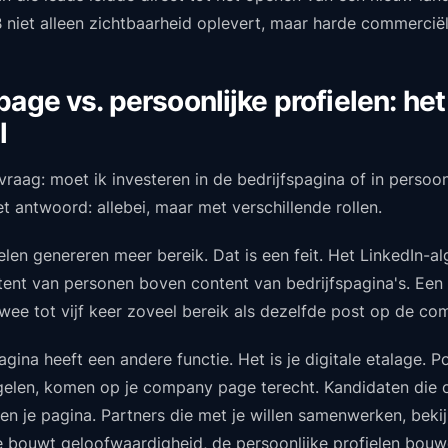
 niet alleen zichtbaarheid oplevert, maar harde commerciël
ge vs. persoonlijke profielen: het
l
raag: moet ik investeren in de bedrijfspagina of in persoon
t antwoord: allebei, maar met verschillende rollen.
elen genereren meer bereik. Dat is een feit. Het LinkedIn-a
tent van personen boven content van bedrijfspagina's. Ee
wee tot vijf keer zoveel bereik als dezelfde post op de c
gina heeft een andere functie. Het is je digitale etalage. P
ogelen, komen op je company page terecht. Kandidaten die
ken je pagina. Partners die met je willen samenwerken, beki
bouwt geloofwaardigheid, de persoonlijke profielen bouwe