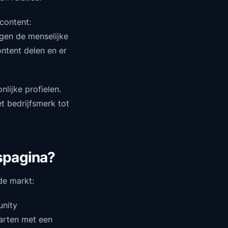
content:
egen de menselijke
ntent delen en er
lijke profielen.
t bedrijfsmerk tot
fspagina?
de markt:
unity
tarten met een