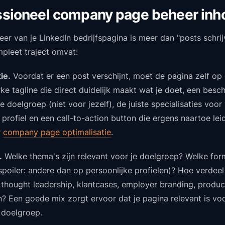
ssioneel company page beheer inh
er van je LinkedIn bedrijfspagina is meer dan "posts schrij
mpleet traject omvat:
ie.
Voordat er een post verschijnt, moet de pagina zelf op 
ke tagline die direct duidelijk maakt wat je doet, een beschr
 doelgroep (niet voor jezelf), de juiste specialisaties voor
 profiel en een call-to-action button die ergens naartoe lei
r
company page optimalisatie
.
.
Welke thema's zijn relevant voor je doelgroep? Welke fo
oiler: andere dan op persoonlijke profielen)? Hoe verdeel
 thought leadership, klantcases, employer branding, produc
en? Een goede mix zorgt ervoor dat je pagina relevant is vo
 doelgroep.